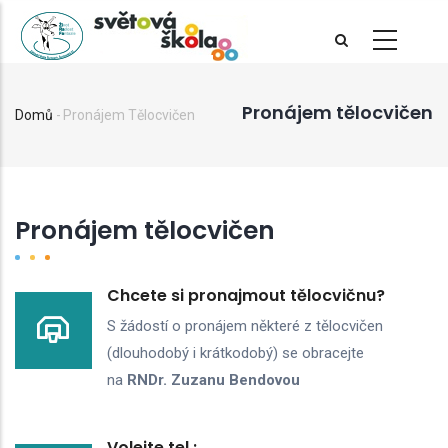
Přejít
k
hlavnímu
obsahu
Pronájem tělocvičen
Domů
-
Pronájem Tělocvičen
Drobečková
navigace
Pronájem tělocvičen
Chcete si pronajmout tělocvičnu?
S žádostí o pronájem některé z tělocvičen
(dlouhodobý i krátkodobý) se obracejte
na
RNDr. Zuzanu Bendovou
Volejte tel.: