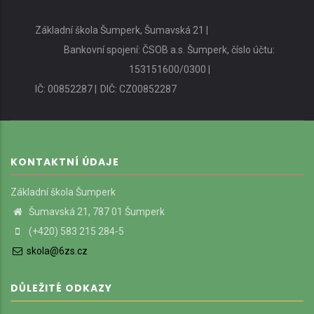
Základní škola Šumperk, Šumavská 21 |
Bankovní spojení: ČSOB a.s. Šumperk, číslo účtu:
153151600/0300 |
IČ: 00852287 |
DIČ: CZ00852287
KONTAKTNÍ ÚDAJE
Základní škola Šumperk
Šumavská 21, 787 01 Šumperk
(+420) 583 215 284-5
skola@6zs.cz
DŮLEŽITÉ ODKAZY