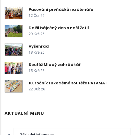
Pasování prvňáčků na čtenáře
12 Čer 26
Další báječný den s naší Žofií
29 Kvě 26
Vyšehrad
18 Kvě 26
Soutěž Mladý zahrádkář
15 Kvě 26
10. ročník rukodělné soutěže PATAMAT
22 Dub 26
AKTUÁLNÍ MENU
RYCHLÉ
Základní informace