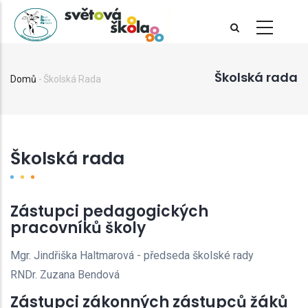
Přejít
k
hlavnímu
obsahu
Školská rada
Domů
-
Školská Rada
Drobečková
navigace
Školská rada
Zástupci pedagogických
pracovníků školy
Mgr. Jindřiška Haltmarová - předseda školské rady
RNDr. Zuzana Bendová
Zástupci zákonných zástupců žáků