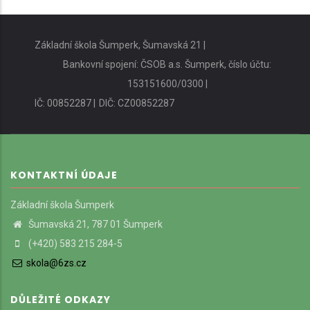
Základní škola Šumperk, Šumavská 21 |
Bankovní spojení: ČSOB a.s. Šumperk, číslo účtu:
153151600/0300 |
IČ: 00852287 |
DIČ: CZ00852287
KONTAKTNÍ ÚDAJE
Základní škola Šumperk
Šumavská 21, 787 01 Šumperk
(+420) 583 215 284-5
skola@6zs.cz
DŮLEŽITÉ ODKAZY