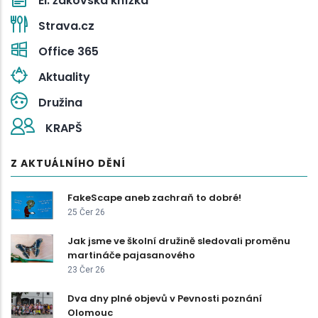
El. žákovská knížka
Strava.cz
Office 365
Aktuality
Družina
KRAPŠ
Z AKTUÁLNÍHO DĚNÍ
FakeScape aneb zachraň to dobré!
25 Čer 26
Jak jsme ve školní družině sledovali proměnu
martináče pajasanového
23 Čer 26
Dva dny plné objevů v Pevnosti poznání
Olomouc