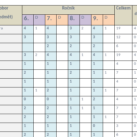
 obor
Ročník
Celkem
d
ředmět)
6.
D
7.
D
8.
D
9.
D
ra
4
1
4
3
2
4
1
19
4
3
3
3
3
12
0
2
2
2
6
0
3
2
4
4
1
4
1
19
4
1
1
1
1
4
0
2
1
2
1
1
7
1
1
1
1
1
4
0
1
1
2
1
1
1
7
2
0
0
1
1
2
4
1
2
2
1
1
1
7
1
2
2
1
1
1
7
1
1
1
1
0
3
0
2
2
1
1
6
0