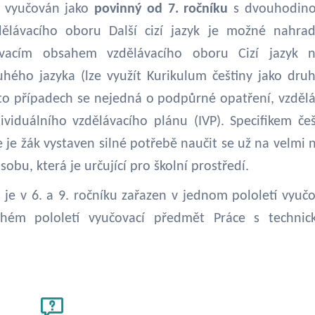
 vyučován jako
povinný od 7. ročníku
s dvouhodin
dělávacího oboru Další cizí jazyk je možné nahra
vacím obsahem vzdělávacího oboru Cizí jazyk 
hého jazyka (lze využít Kurikulum češtiny jako dru
hto případech se nejedná o podpůrné opatření, vzdělá
viduálního vzdělávacího plánu (IVP). Specifikem češ
 je žák vystaven silné potřebě naučit se už na velmi n
sobu, která je určující pro školní prostředí.
" je v 6. a 9. ročníku zařazen v jednom pololetí vyučo
ém pololetí vyučovací předmět Práce s technic