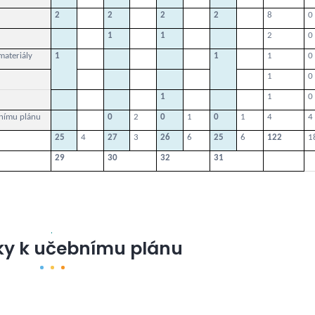
2
2
2
2
8
0
1
1
2
0
materiály
1
1
1
0
1
0
1
1
0
nímu plánu
0
2
0
1
0
1
4
4
25
4
27
3
26
6
25
6
122
1
29
30
32
31
.
y k učebnímu plánu