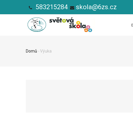
Přejít
583215284
skola@6zs.cz
k
HL
hlavnímu
NA
obsahu
Domů
-
Výuka
Drobečková
navigace