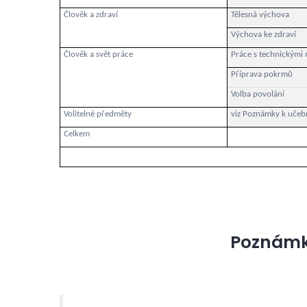
Člověk a zdraví
Tělesná výchova
Výchova ke zdraví
Člověk a svět práce
Práce s technickými 
Příprava pokrmů
Volba povolání
Volitelné předměty
viz Poznámky k učeb
Celkem
Poznámk