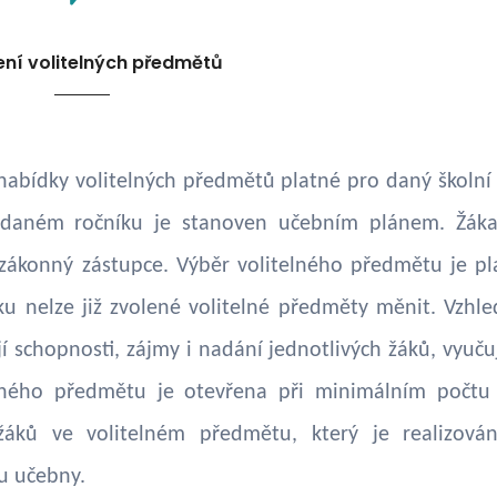
ní volitelných předmětů
z nabídky volitelných předmětů platné pro daný školní 
 daném ročníku je stanoven učebním plánem. Žák
 zákonný zástupce. Výběr volitelného předmětu je pl
ku nelze již zvolené volitelné předměty měnit. Vzhl
í schopnosti, zájmy i nadání jednotlivých žáků, vyučuj
elného předmětu je otevřena při minimálním počtu
áků ve volitelném předmětu, který je realizová
u učebny.