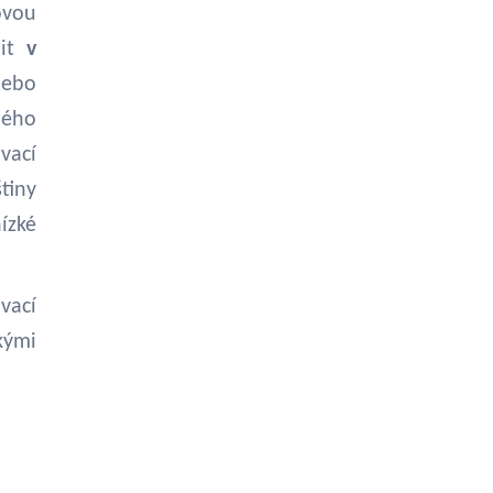
ovou
dit
v
nebo
hého
vací
tiny
ízké
vací
kými