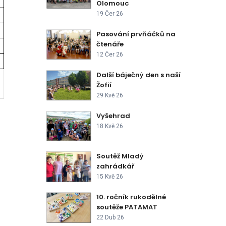
Olomouc
19 Čer 26
Pasování prvňáčků na
čtenáře
12 Čer 26
Další báječný den s naší
Žofií
29 Kvě 26
Vyšehrad
18 Kvě 26
Soutěž Mladý
zahrádkář
15 Kvě 26
10. ročník rukodělné
soutěže PATAMAT
22 Dub 26