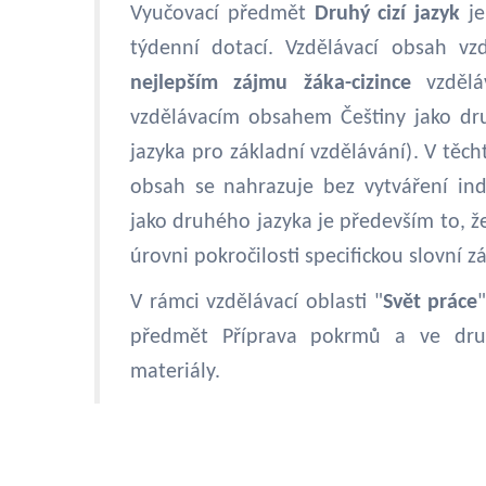
Vyučovací předmět
Druhý cizí jazyk
je
týdenní dotací. Vzdělávací obsah vz
nejlepším zájmu žáka-cizince
vzdělá
vzdělávacím obsahem Češtiny jako dru
jazyka pro základní vzdělávání). V těc
obsah se nahrazuje bez vytváření indi
jako druhého jazyka je především to, že
úrovni pokročilosti specifickou slovní zá
V rámci vzdělávací oblasti "
Svět práce
předmět Příprava pokrmů a ve druh
materiály.