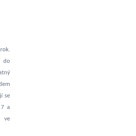
rok.
a do
atný
edem
í se
 7 a
n ve