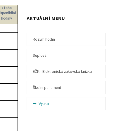
z toho
isponibilní
AKTUÁLNÍ MENU
hodiny
RYCHLÉ
Rozvrh hodin
BOČNÍ
MENU -
ODKAZY
Suplování
EŽK - Elektronická žákovská knížka
Školní parlament
Výuka