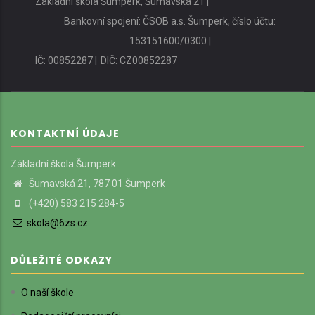
Základní škola Šumperk, Šumavská 21 |
Bankovní spojení: ČSOB a.s. Šumperk, číslo účtu:
153151600/0300 |
IČ: 00852287 |
DIČ: CZ00852287
KONTAKTNÍ ÚDAJE
Základní škola Šumperk
Šumavská 21, 787 01 Šumperk
(+420) 583 215 284-5
skola@6zs.cz
DŮLEŽITÉ ODKAZY
O naší škole