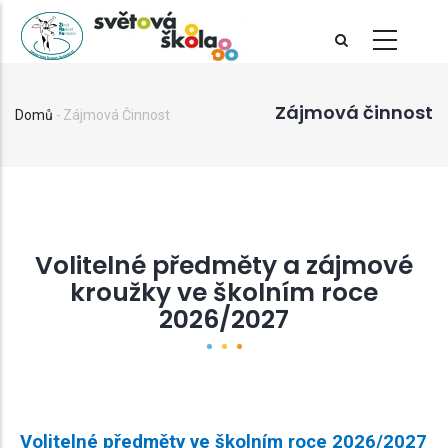
Přejít
k
hlavnímu
obsahu
Zájmová činnost
Domů
-
Zájmová Činnost
Drobečková
navigace
Volitelné předměty a zájmové
kroužky ve školním roce
2026/2027
Volitelné předměty ve školním roce 2026/2027