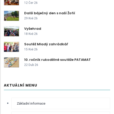
12 Čer 26
Další báječný den s naší Žofií
29 Kvě 26
Vyšehrad
18 Kvě 26
Soutěž Mladý zahrádkář
15 Kvě 26
10. ročník rukodělné soutěže PATAMAT
22 Dub 26
AKTUÁLNÍ MENU
RYCHLÉ
Základní informace
BOČNÍ
MENU -
ODKAZY