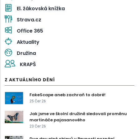
El. žákovská knížka
Strava.cz
Office 365
Aktuality
Družina
KRAPŠ
Z AKTUÁLNÍHO DĚNÍ
FakeScape aneb zachraň to dobré!
25 Čer 26
Jak jsme ve školní družině sledovali proměnu
martináče pajasanového
23 Čer 26
Dva dny plné objevů v Pevnosti poznání