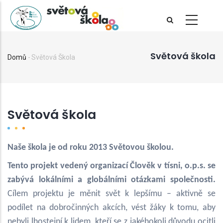
Přejít
k
hlavnímu
obsahu
Světová škola
Domů
-
Světová Škola
Drobečková
navigace
Světová škola
Naše škola je od roku 2013 Světovou školou.
Tento projekt vedený organizací Člověk v tísni, o.p.s. se
zabývá lokálními a globálními otázkami společnosti.
Cílem projektu je měnit svět k lepšímu – aktivně se
podílet na dobročinných akcích, vést žáky k tomu, aby
nebyli lhostejní k lidem, kteří se z jakéhokoli důvodu ocitli