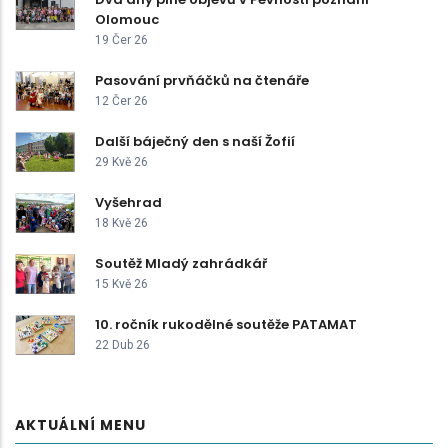
Olomouc
19 Čer 26
Pasování prvňáčků na čtenáře
12 Čer 26
Další báječný den s naší Žofií
29 Kvě 26
Vyšehrad
18 Kvě 26
Soutěž Mladý zahrádkář
15 Kvě 26
10. ročník rukodělné soutěže PATAMAT
22 Dub 26
AKTUÁLNÍ MENU