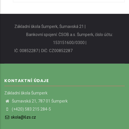
Základní škola Šumperk, Šumavská 21 |
Bankovní spojení: ČSOB a.s. Šumperk, číslo účtu:
153151600/0300 |
IČ: 00852287 |
DIČ: CZ00852287
KONTAKTNÍ ÚDAJE
Základní škola Šumperk
Šumavská 21, 787 01 Šumperk
(+420) 583 215 284-5
skola@6zs.cz