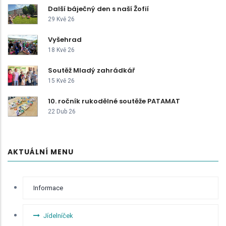
Další báječný den s naší Žofií
29 Kvě 26
Vyšehrad
18 Kvě 26
Soutěž Mladý zahrádkář
15 Kvě 26
10. ročník rukodělné soutěže PATAMAT
22 Dub 26
AKTUÁLNÍ MENU
RYCHLÉ
Informace
BOČNÍ
MENU -
ODKAZY
Jídelníček