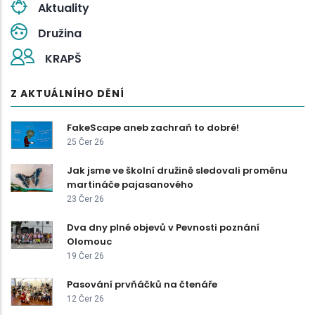
Aktuality
Družina
KRAPŠ
Z AKTUÁLNÍHO DĚNÍ
FakeScape aneb zachraň to dobré!
25 Čer 26
Jak jsme ve školní družině sledovali proměnu
martináče pajasanového
23 Čer 26
Dva dny plné objevů v Pevnosti poznání
Olomouc
19 Čer 26
Pasování prvňáčků na čtenáře
12 Čer 26