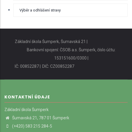
Výběr a odhlášení stravy
Základní škola Šumperk, Šumavská 21 |
Bankovní spojení: ČSOB a.s. Šumperk, číslo účtu:
153151600/0300 |
IČ: 00852287 |
DIČ: CZ00852287
KONTAKTNÍ ÚDAJE
Základní škola Šumperk
Šumavská 21, 787 01 Šumperk
(+420) 583 215 284-5