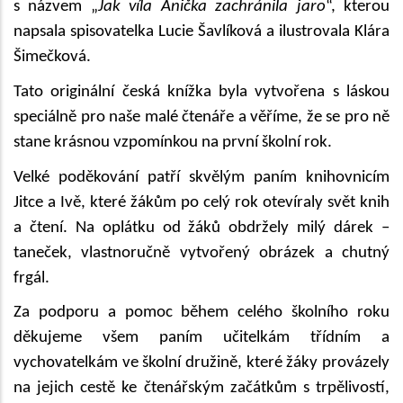
s názvem „
Jak víla Anička zachránila jaro
“, kterou
napsala spisovatelka Lucie Šavlíková a ilustrovala Klára
Šimečková.
Tato originální česká knížka byla vytvořena s láskou
speciálně pro naše malé čtenáře a věříme, že se pro ně
stane krásnou vzpomínkou na první školní rok.
Velké poděkování patří skvělým paním knihovnicím
Jitce a Ivě, které žákům po celý rok otevíraly svět knih
a čtení. Na oplátku od žáků obdržely milý dárek –
taneček, vlastnoručně vytvořený obrázek a chutný
frgál.
Za podporu a pomoc během celého školního roku
děkujeme všem paním učitelkám třídním a
vychovatelkám ve školní družině, které žáky provázely
na jejich cestě ke čtenářským začátkům s trpělivostí,