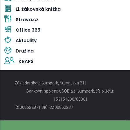
El. žákovská knížka
Strava.cz
Office 365
Aktuality
Družina
KRAPŠ
Základní škola Šumperk, Šumavská 21 |
Bankovní spojení: ČSOB a.s. Šumperk, číslo účtu:
153151600/0300 |
IČ: 00852287 |
DIČ: CZ00852287