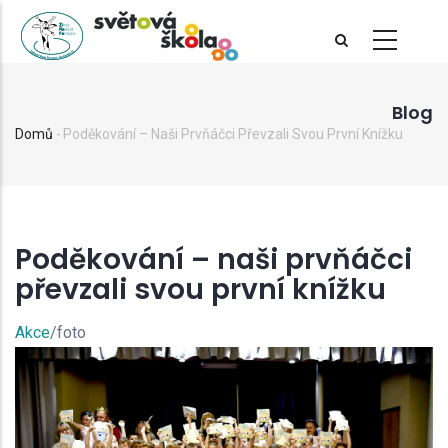
Přejít
k
hlavnímu
obsahu
Blog
Domů
-
Poděkování – Naši Prvňáčci Převzali Svou První Knížku
Drobečková
navigace
Poděkování – naši prvňáčci
převzali svou první knížku
Akce
/foto