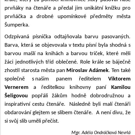
prvňáky na čtenáře a předal jim unikátní knížku pro
prvňáčka a drobné upomínkové předměty města
Šumperka.
Odzpívaná písnička odtajňovala barvu pasovaných.
Barva, která se objevovala v textu písní byla shodná s
barvou mašlí na knihách a barvou triček, které měli
žáci jednotlivých tříd oblečené. Role krále se báječně
zhostil starosta města pan
Miroslav Adámek
. Ten také
společně s našim panem ředitelem
Viktorem
Vernerem
a ředitelkou knihovny paní
Kamilou
Šeligovou
popřáli žákům hodně dobrodružnou a
inspirativní cestu čtenáře. Následně byli malí čtenáři
obdarování glejtem se slibem čtenáře. A není divu, že
si svůj slib uměli přečíst.
Mgr. Adéla Ondráčková Nevrlá