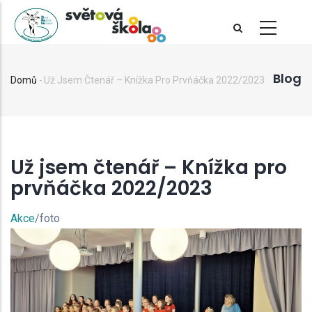
Přejít
k
hlavnímu
obsahu
Blog
Domů
-
Už Jsem Čtenář – Knížka Pro Prvňáčka 2022/2023
Drobečková
navigace
Už jsem čtenář – Knížka pro
prvňáčka 2022/2023
Akce
/foto