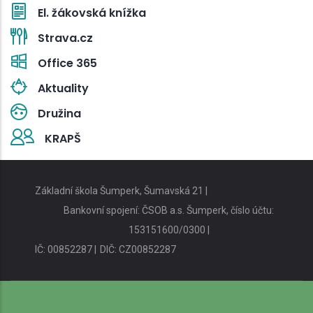
El. žákovská knížka
Strava.cz
Office 365
Aktuality
Družina
KRAPŠ
Základní škola Šumperk, Šumavská 21 |
Bankovní spojení: ČSOB a.s. Šumperk, číslo účtu:
153151600/0300 |
IČ: 00852287 |
DIČ: CZ00852287