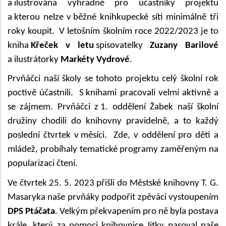
a ilustrována výhradně pro účastníky projektu
a kterou nelze v běžné knihkupecké síti minimálně tři
roky koupit. V letošním školním roce 2022/2023 je to
kniha
Křeček v letu
spisovatelky
Zuzany Barilové
a ilustrátorky
Markéty Vydrové
.
Prvňáčci naší školy se tohoto projektu celý školní rok
poctivě účastnili. S knihami pracovali velmi aktivně a
se zájmem. Prvňáčci z 1. oddělení Žabek naší školní
družiny chodili do knihovny pravidelně, a to každý
poslední čtvrtek v měsíci. Zde, v oddělení pro děti a
mládež, probíhaly tematické programy zaměřeným na
popularizaci čtení.
Ve čtvrtek 25. 5. 2023 přišli do Městské knihovny T. G.
Masaryka naše prvňáky podpořit zpěváci vystoupením
DPS Ptáčata
. Velkým překvapením pro ně byla postava
krále, který za pomoci knihovnice Jitky pasoval naše