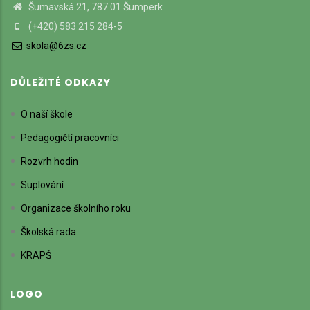
Šumavská 21, 787 01 Šumperk
(+420) 583 215 284-5
skola@6zs.cz
DŮLEŽITÉ ODKAZY
O naší škole
Pedagogičtí pracovníci
Rozvrh hodin
Suplování
Organizace školního roku
Školská rada
KRAPŠ
LOGO